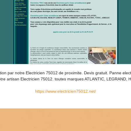
tion par notre Electricien 75012 de proximite. Devis gratuit. Panne elec
r par notre artisan Electricien 75012. toutes marques ATLANTIC, LEG
https://www.electricien75012.net/